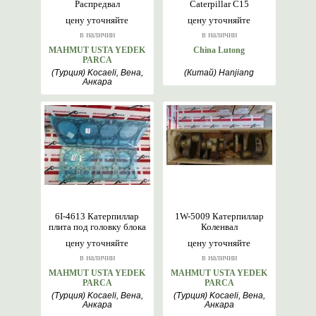
Распредвал
Caterpillar C15
цену уточняйте
цену уточняйте
в наличии
в наличии
MAHMUT USTA YEDEK
China Lutong
PARCA
(Турция) Kocaeli, Вена,
(Китай) Hanjiang
Анкара
6I-4613 Катерпиллар
1W-5009 Катерпиллар
плита под головку блока
Коленвал
цену уточняйте
цену уточняйте
в наличии
в наличии
MAHMUT USTA YEDEK
MAHMUT USTA YEDEK
PARCA
PARCA
(Турция) Kocaeli, Вена,
(Турция) Kocaeli, Вена,
Анкара
Анкара