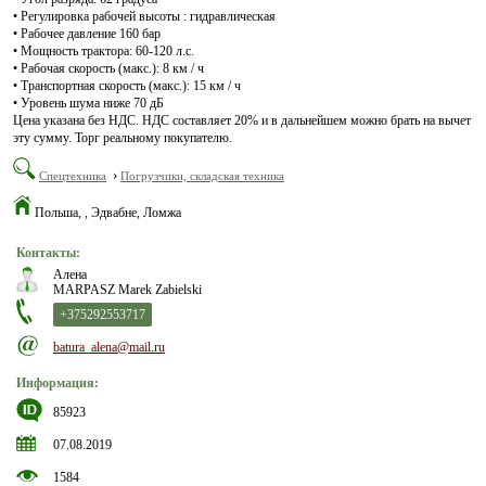
• Регулировка рабочей высоты : гидравлическая
• Рабочее давление 160 бар
• Мощность трактора: 60-120 л.с.
• Рабочая скорость (макс.): 8 км / ч
• Транспортная скорость (макс.): 15 км / ч
• Уровень шума ниже 70 дБ
Цена указана без НДС. НДС составляет 20% и в дальнейшем можно брать на вычет
эту сумму. Торг реальному покупателю.
›
Спецтехника
Погрузчики, складская техника
Польша, , Эдвабне, Ломжа
Контакты:
Алена
MARPASZ Marek Zabielski
+375292553717
batura_alena@mail.ru
Информация:
85923
07.08.2019
1584