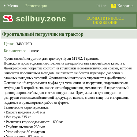
✶
Меню
Регистрация
Корзина
0
sell
buy
.zone
РАЗМЕСТИТЬ НОВОЕ
ОБЪЯВЛЕНИЕ
Фронтальный погрузчик на трактор
Цена:
3480 USD
Количество:
1 штук
Фронтальный погрузчик для трактора Tytan MT 02. Гарантия.
Польского производства изготовлен из шведской стали высочайшего качества.
Лакокрасочное покрытие состоит из грунтовки и соответствующей краски, которая
наносится порошковым методом, не ржавеет, не боится перепадов давления и
сложных погодных условий. Фронтальный погрузчик управляется джойстиком.
Оснащение : быстросъемная муфта для установки на погрузчик, гидравлическая
муфта для быстрой смены навесного оборудования, механический параллельный
привод и кронштейны для снятия погрузчика. Предназначен для погрузки и
разгрузки сельскохозяйственной продукции, навоза, силоса сыпучих материалов,
поддонов и транспортных работ на ферме.
Технические характеристики:
• Высота подъема 3570 мм
• Вес груза 535 кг
• Расчетная грузоподъемность 1600 кг.
• Глубина вытяжки 230 мм
• Угол обзора: 30 градусов
• Угол разряда: 62 градуса